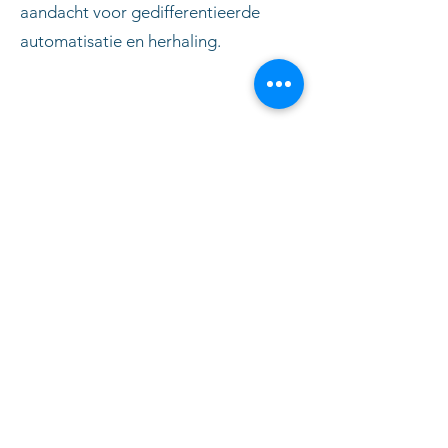
aandacht voor gedifferentieerde
automatisatie en herhaling.
Mudakkers 25, 3920 Lommel
info@xcleigenwijs.be