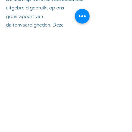
uitgebreid gebruikt op ons
groeirapport van
daltonvaardigheden. Deze
kernvaardigheden zijn gebaseerd op
alle daltonskills die we dagelijks
toepassen in onze werking op school.
Vanaf onze lagere school krijgen de
leerlingen driemaal per jaar dit
groeidocument mee naar huis. Op
deze manier kunnen we op het einde
van het schooljaar ook zeer mooi de
groei van onze leerlingen
waarnemen.